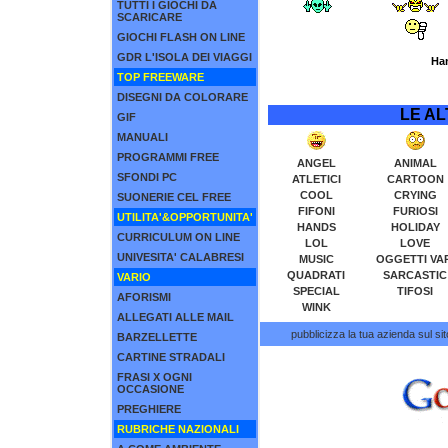
TUTTI I GIOCHI DA
SCARICARE
GIOCHI FLASH ON LINE
GDR L'ISOLA DEI VIAGGI
Ha
TOP FREEWARE
DISEGNI DA COLORARE
LE AL
GIF
MANUALI
PROGRAMMI FREE
ANGEL
ANIMAL
SFONDI PC
ATLETICI
CARTOON
COOL
CRYING
SUONERIE CEL FREE
FIFONI
FURIOSI
UTILITA'&OPPORTUNITA'
HANDS
HOLIDAY
CURRICULUM ON LINE
LOL
LOVE
UNIVESITA' CALABRESI
MUSIC
OGGETTI VAR
QUADRATI
SARCASTIC
VARIO
SPECIAL
TIFOSI
AFORISMI
WINK
ALLEGATI ALLE MAIL
pubblicizza la tua azienda sul sit
BARZELLETTE
CARTINE STRADALI
FRASI X OGNI
OCCASIONE
PREGHIERE
RUBRICHE NAZIONALI