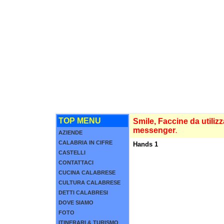
TOP MENU
Smile, Faccine da utilizz
messenger
.
AZIENDE
CALABRIA IN CIFRE
Hands 1
CASTELLI
CONTATTACI
CUCINA CALABRESE
CULTURA CALABRESE
DETTI CALABRESI
DOVE SIAMO
FOTO
ITINERARI & TURISMO