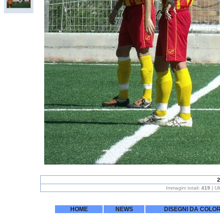
2
Immagini totali:
419
| U
HOME
NEWS
DISEGNI DA COLO