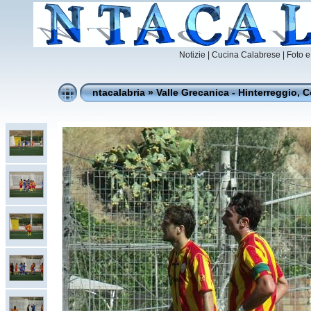
Notizie
|
Cucina Calabrese |
Foto e
ntacalabria
»
Valle Grecanica - Hinterreggio, C