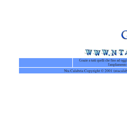
Grazie a tutti quelli che fino ad ogg
l'ampliamento 
Nta Calabria Copyright © 2001 (ntacalabri