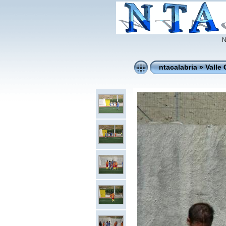
N
ntacalabria
»
Valle 