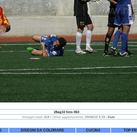
28ag10 foto 063
Immagini totali:
419
| Ultimo aggiornamento:
29/08/10 9.29
|
Aiuto
S
DISEGNI DA COLORARE
CUCINA
TOP F