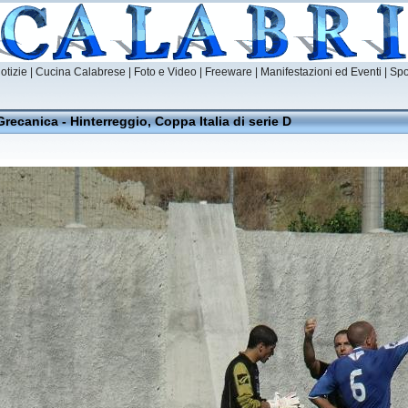
otizie
|
Cucina Calabrese |
Foto e Video
|
Freeware
|
Manifestazioni ed Eventi
|
Spo
Grecanica - Hinterreggio, Coppa Italia di serie D