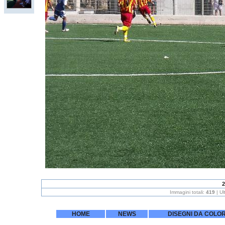
2
Immagini totali:
419
| U
HOME
NEWS
DISEGNI DA COLO