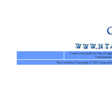
Grazie a tutti quelli che fino ad ogg
l'ampliamento 
Nta Calabria Copyright © 2001 (ntacalabri