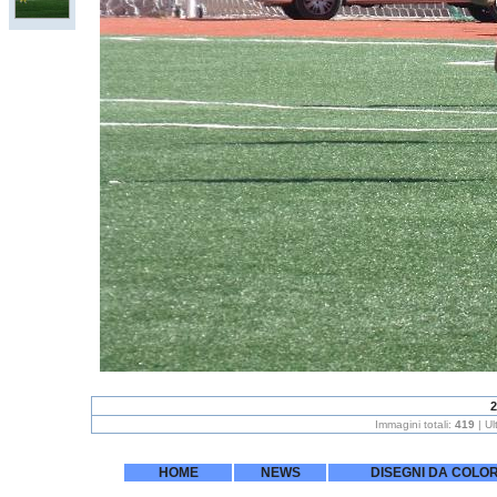
2
Immagini totali:
419
| U
HOME
NEWS
DISEGNI DA COLO