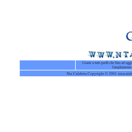
Grazie a tutti quelli che fino ad ogg
l'ampliamento 
Nta Calabria Copyright © 2001 (ntacalabri