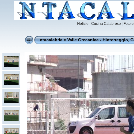
Notizie
|
Cucina Calabrese |
Foto e
ntacalabria
»
Valle Grecanica - Hinterreggio, C