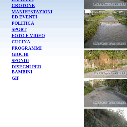
CROTONE
MANIFESTAZIONI
ED EVENTI
POLITICA
SPORT
FOTO E VIDEO
CUCINA
PROGRAMMI
GIOCHI
SFONDI
DISEGNI PER
BAMBINI
GIF