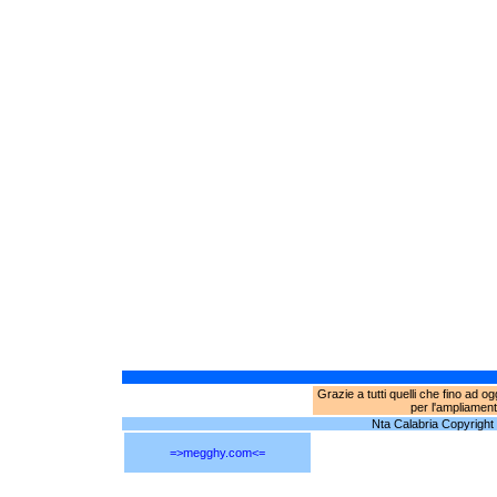
Grazie a tutti quelli che fino ad o
per l'ampliament
Nta Calabria Copyright © 
=>megghy.com<=