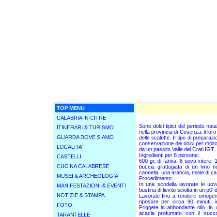
TOP MENU
CALABRIA IN CIFRE
Sono dolci tipici del periodo natal
ITINERARI & TURISMO
nella provincia di Cosenza. li loro
GUARDA DOVE SIAMO
delle scalette. Il tipo di prepara
conservazione dei dolci per molto
LOCALITA'
da un passito Valle del Crati IGT.
Ingredienti per 6 persone:
CASTELLI
600 gr. di farina, 6 uova intere, 1
CUCINA CALABRESE
buccia grattugiata di un limo ne
cannella, una arancia, miele di c
MUSEI & ARCHEOLOGIA
Procedimento:
In una scodella lavorate le uov
MANIFESTAZIONI & EVENTI
bustina di lievito sciolta in un p0’ di
NOTIZIE & STAMPA
Lavorate fino a rendere omogene
riposare per circa 90 minuti. i
FOTO
Friggete in abbondante olio. in
acacia profumato con il succo
TARANTELLE