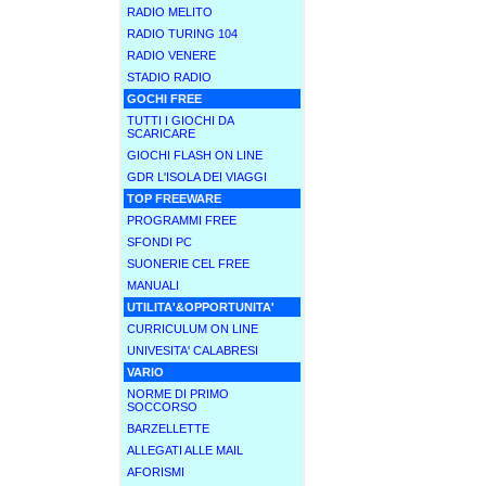
RADIO MELITO
RADIO TURING 104
RADIO VENERE
STADIO RADIO
GOCHI FREE
TUTTI I GIOCHI DA
SCARICARE
GIOCHI FLASH ON LINE
GDR L'ISOLA DEI VIAGGI
TOP FREEWARE
PROGRAMMI FREE
SFONDI PC
SUONERIE CEL FREE
MANUALI
UTILITA'&OPPORTUNITA'
CURRICULUM ON LINE
UNIVESITA' CALABRESI
VARIO
NORME DI PRIMO
SOCCORSO
BARZELLETTE
ALLEGATI ALLE MAIL
AFORISMI