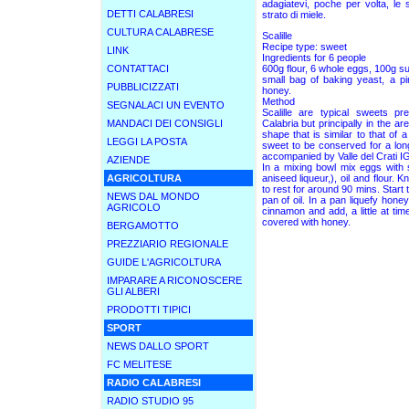
adagiatevi, poche per volta, le 
DETTI CALABRESI
strato di miele.
CULTURA CALABRESE
Scalille
Recipe type: sweet
LINK
Ingredients for 6 people
CONTATTACI
600g flour, 6 whole eggs, 100g sug
small bag of baking yeast, a p
PUBBLICIZZATI
honey.
Method
SEGNALACI UN EVENTO
Scalille are typical sweets p
MANDACI DEI CONSIGLI
Calabria but principally in the a
shape that is similar to that of 
LEGGI LA POSTA
sweet to be conserved for a long
accompanied by Valle del Crati I
AZIENDE
In a mixing bowl mix eggs with s
AGRICOLTURA
aniseed liqueur,), oil and flour. 
to rest for around 90 mins. Start 
NEWS DAL MONDO
pan of oil. In a pan liquefy hone
AGRICOLO
cinnamon and add, a little at ti
covered with honey.
BERGAMOTTO
PREZZIARIO REGIONALE
GUIDE L'AGRICOLTURA
IMPARARE A RICONOSCERE
GLI ALBERI
PRODOTTI TIPICI
SPORT
NEWS DALLO SPORT
FC MELITESE
RADIO CALABRESI
RADIO STUDIO 95