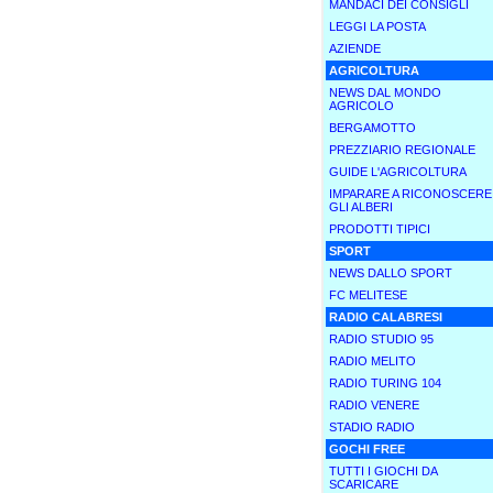
MANDACI DEI CONSIGLI
LEGGI LA POSTA
AZIENDE
AGRICOLTURA
NEWS DAL MONDO
AGRICOLO
BERGAMOTTO
PREZZIARIO REGIONALE
GUIDE L'AGRICOLTURA
IMPARARE A RICONOSCERE
GLI ALBERI
PRODOTTI TIPICI
SPORT
NEWS DALLO SPORT
FC MELITESE
RADIO CALABRESI
RADIO STUDIO 95
RADIO MELITO
RADIO TURING 104
RADIO VENERE
STADIO RADIO
GOCHI FREE
TUTTI I GIOCHI DA
SCARICARE