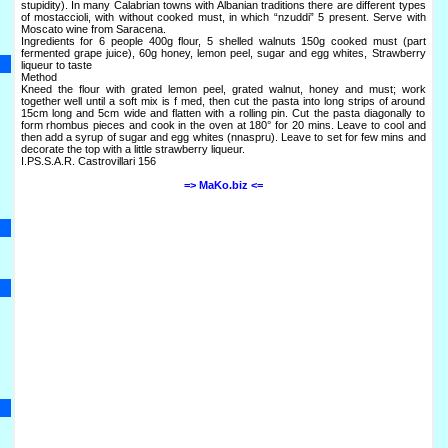
stupidity). In many Calabrian towns with Albanian traditions there are different types
of mostaccioli, with without cooked must, in which “nzuddi” 5 present. Serve with
Moscato wine from Saracena.
Ingredients for 6 people 400g flour, 5 shelled walnuts 150g cooked must (part
fermented grape juice), 60g honey, lemon peel, sugar and egg whites, Strawberry
liqueur to taste
Method
Kneed the flour with grated lemon peel, grated walnut, honey and must; work
together well until a soft mix is f med, then cut the pasta into long strips of around
15cm long and 5cm wide and flatten with a rolling pin. Cut the pasta diagonally to
form rhombus pieces and cook in the oven at 180° for 20 mins. Leave to cool and
then add a syrup of sugar and egg whites (nnaspru). Leave to set for few mins and
decorate the top with a little strawberry liqueur.
I.PS.S.A.R. Castrovillari 156
=> MaKo.biz <=