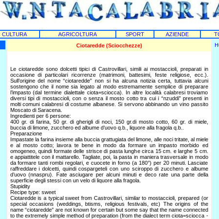
CULTURA
AGRICOLTURA
SPORT
AZIENDE
T
H
Ciotaredde (Sciocchezze)
Le ciotaredde sono dolcetti tipici di Castrovillari, simili ai mostaccioli, preparati in
occasione di particolari ricorrenze (matrimoni, battesimi, feste religiose, ecc.).
Sull’origine del nome “ciotaredde” non si ha alcuna notizia certa, tuttavia alcuni
sostengono che il nome sia legato al modo estremamente semplice di preparare
l’impasto (dal termine dialettale ciota=sciocca). In altre località calabresi troviamo
diversi tipi di mostaccioli, con o senza il mosto cotto tra cui i “nzuddi” presenti in
molti comuni calabresi di costume albanese. Si servono abbinando un vino passito
Moscato di Saracena.
Ingredienti per 6 persone:
400 gr. di farina, 50 gr. di gherigli di noci, 150 gr.di mosto cotto, 60 gr. di miele,
buccia di limone, zucchero ed albume d’uovo q.b., liquore alla fragola q.b..
Preparazione
Impastate la farina insieme alla buccia grattugiata del limone, alle noci tritate, al miele
e al mosto cotto; lavora te bene in modo da formare un impasto morbido ed
omogeneo, quindi formate delle strisce di pasta lunghe circa 15 cm. e larghe 5 cm.
e appiattitele con il mattarello. Tagliate, poi, la pasta in maniera trasversale in modo
da formare tanti rombi regolari, e cuocete in forno (a 180°) per 20 minuti. Lasciate
raffreddare i dolcetti, quindi cospargeteli con uno sciroppo di zucchero e albume
d’uovo (nnaspru). Fate asciugare per alcuni minuti e deco rate una parte della
superficie degli stessi con un velo di liquore alla fragola.
Stupidity
Recipe type: sweet
Ciotaredde is a typical sweet from Castrovillari, similar to mostaccioli, prepared (or
special occasions (weddings, btisms, religious festivals, etc) The origins of the
name “ciotaredde” are not known for certain but some say that the name connected
to the extremely simple method of preparation (from the dialect term ciota=sciocca -