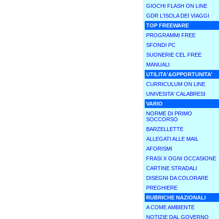
GIOCHI FLASH ON LINE
GDR L'ISOLA DEI VIAGGI
TOP FREEWARE
PROGRAMMI FREE
SFONDI PC
SUONERIE CEL FREE
MANUALI
UTILITA'&OPPORTUNITA'
CURRICULUM ON LINE
UNIVESITA' CALABRESI
VARIO
NORME DI PRIMO
SOCCORSO
BARZELLETTE
ALLEGATI ALLE MAIL
AFORISMI
FRASI X OGNI OCCASIONE
CARTINE STRADALI
DISEGNI DA COLORARE
PREGHIERE
RUBRICHE NAZIONALI
A COME AMBIENTE
NOTIZIE DAL GOVERNO