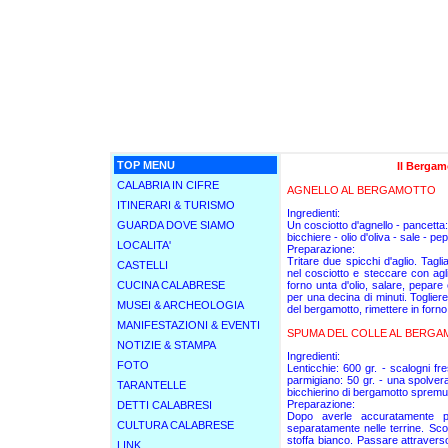
TOP MENU
Il Bergam
CALABRIA IN CIFRE
AGNELLO AL BERGAMOTTO
ITINERARI & TURISMO
Ingredienti:
GUARDA DOVE SIAMO
Un cosciotto d'agnello - pancetta:
bicchiere - olio d'oliva - sale - pe
LOCALITA'
Preparazione:
Tritare due spicchi d'aglio. Tagli
CASTELLI
nel cosciotto e steccare con agli
CUCINA CALABRESE
forno unta d'olio, salare, pepare
per una decina di minuti. Togliere
MUSEI & ARCHEOLOGIA
del bergamotto, rimettere in forno
MANIFESTAZIONI & EVENTI
SPUMA DEL COLLE AL BERG
NOTIZIE & STAMPA
Ingredienti:
FOTO
Lenticchie: 600 gr. - scalogni fre
parmigiano: 50 gr. - una spolver
TARANTELLE
bicchierino di bergamotto spremuto
Preparazione:
DETTI CALABRESI
Dopo averle accuratamente pu
CULTURA CALABRESE
separatamente nelle terrine. Sco
stoffa bianco. Passare attravers
LINK