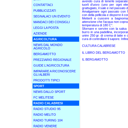
avendo cura di tenerle separate.
tuorli d'uovo (uno per ogni ele
CONTATTACI
grattugiato, il sale e nel passato de
PUBBLICIZZATI
Amalgamare ogni passato con l'
con della pellicola e disporre il c
SEGNALACI UN EVENTO
Metterli a cuocere a bagnomari
attenzione che l'acqua non copra g
MANDACI DEI CONSIGLI
temperatura di 180 C°.
LEGGI LA POSTA
Sfornare e servire con la salsa 
burro in una padellina, incorpora
AZIENDE
unire 250 gr. di crema di latte 
cura di controllare il sapore. Inf
AGRICOLTURA
NEWS DAL MONDO
CULTURA CALABRESE
AGRICOLO
IL LIBRO DEL BERGAMOTTO
BERGAMOTTO
IL BERGAMOTTO
PREZZIARIO REGIONALE
GUIDE L'AGRICOLTURA
IMPARARE A RICONOSCERE
GLI ALBERI
PRODOTTI TIPICI
SPORT
NEWS DALLO SPORT
FC MELITESE
RADIO CALABRESI
RADIO STUDIO 95
RADIO MELITO
RADIO TURING 104
RADIO VENERE