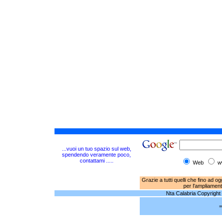
...vuoi un tuo spazio sul web,
spendendo veramente poco,
contattami .....
Web
w
Grazie a tutti quelli che fino ad o
per l'ampliament
Nta Calabria Copyright © 