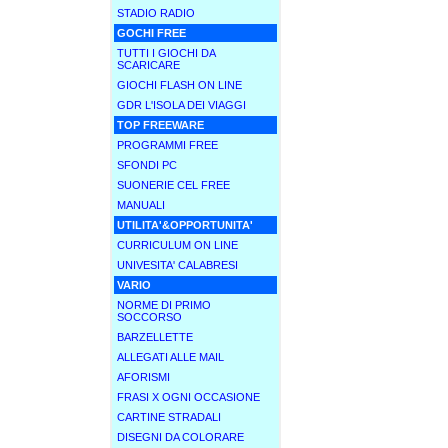
STADIO RADIO
GOCHI FREE
TUTTI I GIOCHI DA
SCARICARE
GIOCHI FLASH ON LINE
GDR L'ISOLA DEI VIAGGI
TOP FREEWARE
PROGRAMMI FREE
SFONDI PC
SUONERIE CEL FREE
MANUALI
UTILITA'&OPPORTUNITA'
CURRICULUM ON LINE
UNIVESITA' CALABRESI
VARIO
NORME DI PRIMO
SOCCORSO
BARZELLETTE
ALLEGATI ALLE MAIL
AFORISMI
FRASI X OGNI OCCASIONE
CARTINE STRADALI
DISEGNI DA COLORARE