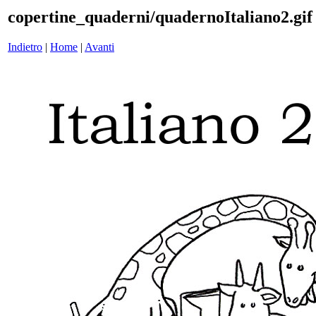
copertine_quaderni/quadernoItaliano2.gif
Indietro
|
Home
|
Avanti