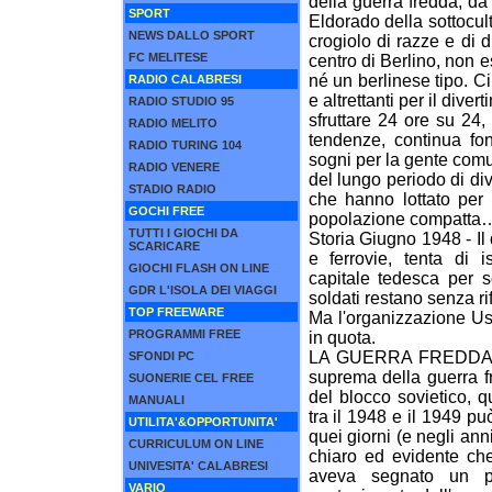
della guerra fredda, da
SPORT
Eldorado della sottocult
NEWS DALLO SPORT
crogiolo di razze e di 
FC MELITESE
centro di Berlino, non e
né un berlinese tipo. Ci
RADIO CALABRESI
e altrettanti per il dive
RADIO STUDIO 95
sfruttare 24 ore su 24, a
RADIO MELITO
tendenze, continua font
RADIO TURING 104
sogni per la gente comu
RADIO VENERE
del lungo periodo di divi
STADIO RADIO
che hanno lottato per 
GOCHI FREE
popolazione compatta
TUTTI I GIOCHI DA
Storia Giugno 1948 - Il 
SCARICARE
e ferrovie, tenta di i
GIOCHI FLASH ON LINE
capitale tedesca per sot
GDR L'ISOLA DEI VIAGGI
soldati restano senza rif
TOP FREEWARE
Ma l'organizzazione Us
PROGRAMMI FREE
in quota.
LA GUERRA FREDDA “Il 
SFONDI PC
suprema della guerra fr
SUONERIE CEL FREE
del blocco sovietico, q
MANUALI
tra il 1948 e il 1949 p
UTILITA'&OPPORTUNITA'
quei giorni (e negli an
CURRICULUM ON LINE
chiaro ed evidente che
UNIVESITA' CALABRESI
aveva segnato un pr
VARIO