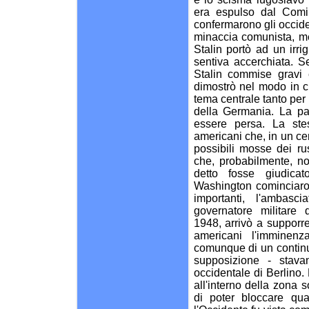
era espulso dal Comin
confermarono gli occide
minaccia comunista, ment
Stalin portò ad un irri
sentiva accerchiata. Se
Stalin commise gravi e
dimostrò nel modo in c
tema centrale tanto per 
della Germania. La par
essere persa. La st
americani che, in un ce
possibili mosse dei ru
che, probabilmente, n
detto fosse giudicat
Washington cominciaro
importanti, l'ambas
governatore militare 
1948, arrivò a supporre
americani l'imminen
comunque di un continuo
supposizione - stava
occidentale di Berlino
all'interno della zona s
di poter bloccare qua