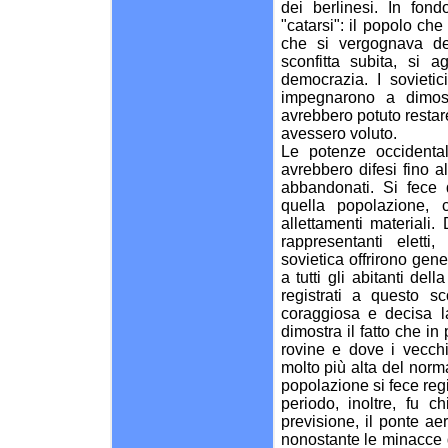
dei berlinesi. In fond
"catarsi": il popolo ch
che si vergognava de
sconfitta subita, si a
democrazia. I sovietic
impegnarono a dimostr
avrebbero potuto restare 
avessero voluto.
Le potenze occidental
avrebbero difesi fino al
abbandonati. Si fece d
quella popolazione, 
allettamenti materiali.
rappresentanti eletti,
sovietica offrirono gene
a tutti gli abitanti del
registrati a questo s
coraggiosa e decisa l
dimostra il fatto che in
rovine e dove i vecch
molto più alta del norma
popolazione si fece reg
periodo, inoltre, fu c
previsione, il ponte ae
nonostante le minacce d