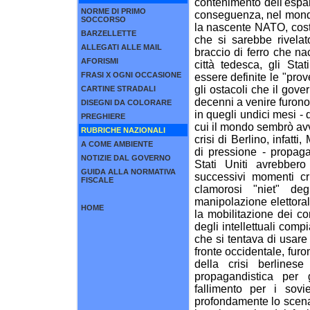
contenimento dell'espa
NORME DI PRIMO
conseguenza, nel mondo.
SOCCORSO
la nascente NATO, costr
BARZELLETTE
che si sarebbe rivelat
ALLEGATI ALLE MAIL
braccio di ferro che na
AFORISMI
città tedesca, gli Sta
FRASI X OGNI OCCASIONE
essere definite le "prov
gli ostacoli che il gov
CARTINE STRADALI
decenni a venire furono
DISEGNI DA COLORARE
in quegli undici mesi -
PREGHIERE
cui il mondo sembrò avv
RUBRICHE NAZIONALI
crisi di Berlino, infatti
A COME AMBIENTE
di pressione - propagan
NOTIZIE DAL GOVERNO
Stati Uniti avrebbero
GUIDA ALLA NORMATIVA
successivi momenti cru
FISCALE
clamorosi "niet" de
manipolazione elettoral
HOME
la mobilitazione dei co
degli intellettuali com
che si tentava di usare
fronte occidentale, furon
della crisi berlinese
propagandistica per 
fallimento per i sovi
profondamente lo scena