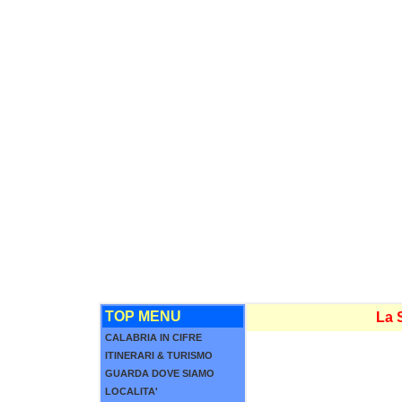
TOP MENU
La S
CALABRIA IN CIFRE
ITINERARI & TURISMO
GUARDA DOVE SIAMO
LOCALITA'