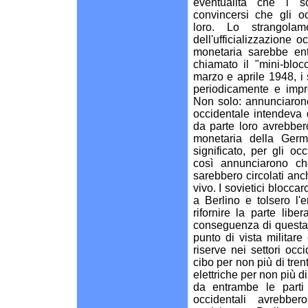
eventualità che i so
convincersi che gli o
loro. Lo strangola
dell'ufficializzazione 
monetaria sarebbe ent
chiamato il "mini-blocc
marzo e aprile 1948, i 
periodicamente e imprev
Non solo: annunciaron
occidentale intendeva 
da parte loro avrebbero
monetaria della Germa
significato, per gli oc
così annunciarono ch
sarebbero circolati anch
vivo. I sovietici blocc
a Berlino e tolsero l'en
rifornire la parte libe
conseguenza di questa c
punto di vista militar
riserve nei settori occi
cibo per non più di tren
elettriche per non più d
da entrambe le parti
occidentali avrebbe