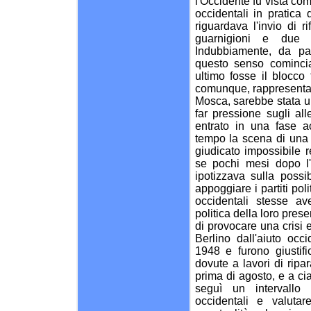
l'Occidente fu vista co
occidentali in pratica
riguardava l'invio di r
guarnigioni e due 
Indubbiamente, da par
questo senso comincia
ultimo fosse il blocco
comunque, rappresentava
Mosca, sarebbe stata un
far pressione sugli alle
entrato in una fase a
tempo la scena di una 
giudicato impossibile r
se pochi mesi dopo l
ipotizzava sulla possi
appoggiare i partiti poli
occidentali stesse av
politica della loro pres
di provocare una crisi 
Berlino dall'aiuto occ
1948 e furono giustif
dovute a lavori di ripa
prima di agosto, e a ci
seguì un intervallo
occidentali e valutar