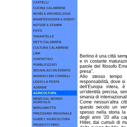
CASTELLI
CUCINA CALABRESE
MUSEI & ARCHEOLOGIA
MANIFESTAZIONI & EVENTI
NOTIZIE & STAMPA
FOTO
TARANTELLE
DETTI CALABRESI
CULTURA CALABRESE
LINK
Berlino è una città se
CONTATTACI
e in costante maturazi
PUBBLICIZZATI
parole del filosofo Er
SEGNALACI UN EVENTO
presa".
Allo stesso tempo 
MANDACI DEI CONSIGLI
responsabilità, dove si
LEGGI LA POSTA
dell'Europa intera, 
AZIENDE
un'identità precisa, se
AGRICOLTURA
smania di internazionali
NEWS DAL MONDO
Come nessun'altra cit
AGRICOLO
questo secolo un ver
BERGAMOTTO
spesso nella storia la
PREZZIARIO REGIONALE
degli anni '20 alla c
GUIDE L'AGRICOLTURA
Hitler, dai cumuli di m
PRODOTTI TIPICI