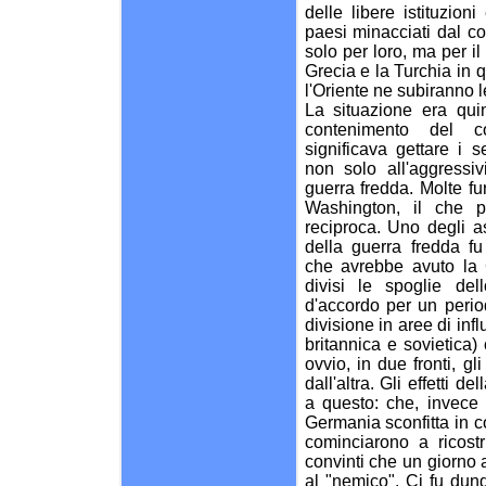
delle libere istituzion
paesi minacciati dal c
solo per loro, ma per i
Grecia e la Turchia in q
l'Oriente ne subiranno
La situazione era quin
contenimento del 
significava gettare i s
non solo all'aggressivi
guerra fredda. Molte f
Washington, il che p
reciproca. Uno degli as
della guerra fredda f
che avrebbe avuto la G
divisi le spoglie del
d'accordo per un perio
divisione in aree di inf
britannica e sovietica)
ovvio, in due fronti, gl
dall'altra. Gli effetti 
a questo: che, invece 
Germania sconfitta in co
cominciarono a ricost
convinti che un giorno
al "nemico". Ci fu dun