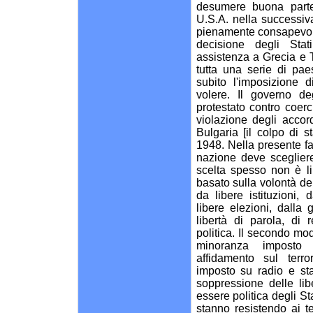
desumere buona parte
U.S.A. nella successiva
pienamente consapevol
decisione degli Stat
assistenza a Grecia e 
tutta una serie di pa
subito l'imposizione di
volere. Il governo de
protestato contro coerc
violazione degli accor
Bulgaria [il colpo di 
1948. Nella presente fa
nazione deve scegliere 
scelta spesso non è li
basato sulla volontà de
da libere istituzioni,
libere elezioni, dalla 
libertà di parola, di r
politica. Il secondo mo
minoranza imposto
affidamento sul terro
imposto su radio e sta
soppressione delle li
essere politica degli Sta
stanno resistendo ai te