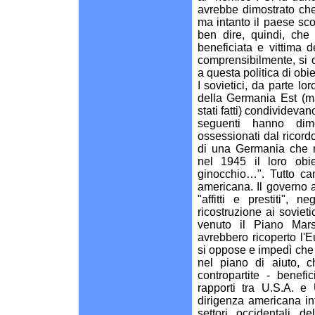
avrebbe dimostrato ch
ma intanto il paese scon
ben dire, quindi, che
beneficiata e vittima d
comprensibilmente, si
a questa politica di obie
I sovietici, da parte lo
della Germania Est (m
stati fatti) condividevan
seguenti hanno dimo
ossessionati dal ricord
di una Germania che ris
nel 1945 il loro obie
ginocchio…". Tutto cam
americana. Il governo a
"affitti e prestiti", 
ricostruzione ai sovieti
venuto il Piano Mars
avrebbero ricoperto l'E
si oppose e impedì che i
nel piano di aiuto, 
contropartite - benef
rapporti tra U.S.A. e
dirigenza americana in
settori occidentali d