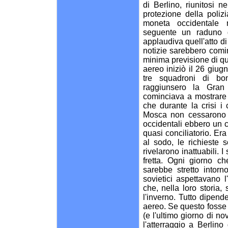
di Berlino, riunitosi n
protezione della polizi
moneta occidentale ne
seguente un raduno d
applaudiva quell'atto d
notizie sarebbero comin
minima previsione di qu
aereo iniziò il 26 giu
tre squadroni di bo
raggiunsero la Gran
cominciava a mostrare 
che durante la crisi i 
Mosca non cessarono m
occidentali ebbero un c
quasi conciliatorio. Er
al sodo, le richieste s
rivelarono inattuabili. 
fretta. Ogni giorno c
sarebbe stretto intor
sovietici aspettavano 
che, nella loro storia,
l'inverno. Tutto dipend
aereo. Se questo fosse f
(e l'ultimo giorno di n
l'atterraggio a Berlino d