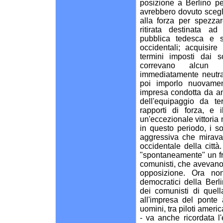
posizione a Berlino pe
avrebbero dovuto sceglie
alla forza per spezzar
ritirata destinata ad
pubblica tedesca e s
occidentali; acquisire
termini imposti dai s
correvano alcun 
immediatamente neutral
poi imporlo nuovament
impresa condotta da ame
dell'equipaggio da te
rapporti di forza, e 
un'eccezionale vittoria
in questo periodo, i 
aggressiva che mirava
occidentale della città
"spontaneamente" un fron
comunisti, che avevano
opposizione. Ora non 
democratici della Berli
dei comunisti di quel
all'impresa del ponte 
uomini, tra piloti americ
- va anche ricordata l