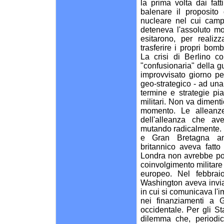
la prima volta dai fat
balenare il proposito
nucleare nel cui camp
deteneva l'assoluto mon
esitarono, per realiz
trasferire i propri bom
La crisi di Berlino c
"confusionaria" della g
improvvisato giorno p
geo-strategico - ad una
termine e strategie piani
militari. Non va dimentic
momento. Le alleanze 
dell'alleanza che av
mutando radicalmente. I
e Gran Bretagna and
britannico aveva fatt
Londra non avrebbe pot
coinvolgimento militare
europeo. Nel febbrai
Washington aveva inviat
in cui si comunicava l'i
nei finanziamenti a G
occidentale. Per gli St
dilemma che, periodic