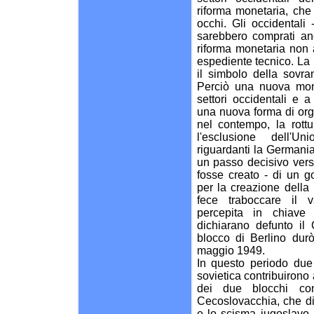
riforma monetaria, ch
occhi. Gli occidentali 
sarebbero comprati an
riforma monetaria non
espediente tecnico. La 
il simbolo della sovran
Perciò una nuova mone
settori occidentali e a
una nuova forma di org
nel contempo, la rottur
l'esclusione dell'U
riguardanti la Germani
un passo decisivo vers
fosse creato - di un g
per la creazione della
fece traboccare il v
percepita in chiave a
dichiarano defunto il 
blocco di Berlino dur
maggio 1949.
In questo periodo due 
sovietica contribuirono a
dei due blocchi con
Cecoslovacchia, che die
e lo scisma iugoslavo 