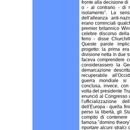
fronte alla decisione d
o - al contrario - di r
isolamento". La sensa
dell'alleanza anti-naz
erano cominciati qualc
premier britannico Win
celebre discorso della 
ferro - disse Churchil
Queste parole impli
progetto: la prima er
divisione netta in due s
faceva comprendere co
considerassero la Ge
demarcazione descrit
recuperabile all'Occ
guerra mondiale si 
conclusa, invece, con
volta del presidente Tr
enunciò al Congresso q
l'ufficializzazione 
dell'Europa - quella fin
perso la libertà, gli S
compito di contenere 
famosa "domino theory",
riportare alcuni stralci