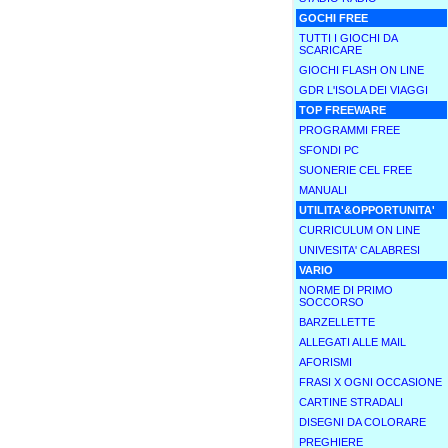
GOCHI FREE
TUTTI I GIOCHI DA
SCARICARE
GIOCHI FLASH ON LINE
GDR L'ISOLA DEI VIAGGI
TOP FREEWARE
PROGRAMMI FREE
SFONDI PC
SUONERIE CEL FREE
MANUALI
UTILITA'&OPPORTUNITA'
CURRICULUM ON LINE
UNIVESITA' CALABRESI
VARIO
NORME DI PRIMO
SOCCORSO
BARZELLETTE
ALLEGATI ALLE MAIL
AFORISMI
FRASI X OGNI OCCASIONE
CARTINE STRADALI
DISEGNI DA COLORARE
PREGHIERE