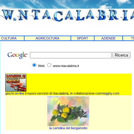
CULTURA
AGRICOLTURA
SPORT
AZIENDE
T
Web
www.ntacalabria.it
giochi on-line
il nuovo servizio di ntacalabria, in collaborazione con
megghy.com
la cartolina del bergamotto