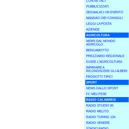
CONTATTACI
PUBBLICIZZATI
SEGNALACI UN EVENTO
MANDACI DEI CONSIGLI
LEGGI LA POSTA
AZIENDE
AGRICOLTURA
NEWS DAL MONDO
AGRICOLO
BERGAMOTTO
PREZZIARIO REGIONALE
GUIDE L'AGRICOLTURA
IMPARARE A
RICONOSCERE GLI ALBERI
PRODOTTI TIPICI
SPORT
NEWS DALLO SPORT
FC MELITESE
RADIO CALABRESI
RADIO STUDIO 95
RADIO MELITO
RADIO TURING 104
RADIO VENERE
STADIO RADIO