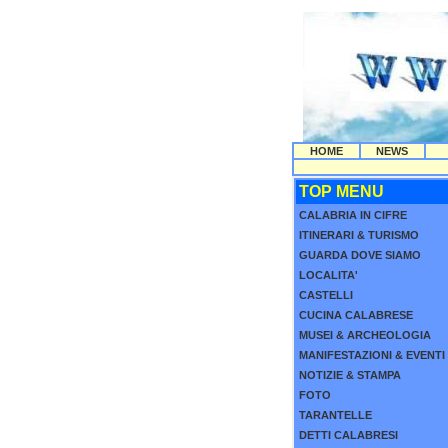
HOME
NEWS
TOP MENU
CALABRIA IN CIFRE
ITINERARI & TURISMO
GUARDA DOVE SIAMO
LOCALITA'
CASTELLI
CUCINA CALABRESE
MUSEI & ARCHEOLOGIA
MANIFESTAZIONI & EVENTI
NOTIZIE & STAMPA
FOTO
TARANTELLE
DETTI CALABRESI