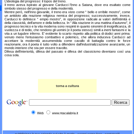
L’ideologia del progresso: il topos del treno.
Il treno aveva ispirato al giovane Carducci l’Inno a Satana, dove era esaltato come
simbolo stesso del progresso e della modernità.
Mentre però, nell’Inno giovanile, il treno era visto come “ bello e orribile mostro”, come
un antidoto alla reazione religiosa nemica del progresso; successivamente, invece,
Carducci lo definisce “ empio mostro”, in opposizione radicale ai valori dell’intimità e
della classicità, dell’amore e della bellezza. In “ Alla stazione in una mattina d’autunno”, il
progresso tecnico e la vita moderna sono respinti in quanto sinonimi di insignificanza, di
vuotezza e di tedio, che rendono gli uomini (e il poeta stesso) simili a inerti fantasmi e la
vita a un lugubre inferno. E’ evidente lo scarto rispetto alla politica di dodici anni prima:
venuto meno l’entusiasmo combattivo e polemico, che allora induceva Carducci ad
accettare la modernità assumendola come cavallo di battaglia contro le forze
reazionarie, ora il poeta è tutto volto a difendere dall’industrializzazione avanzante, un
mondo interiore che sta per essere travolto.
Difesa dell’interiorità, difesa del passato e difesa del classicismo diventano così una
cosa sola.
torna a cultura
Web
www.ntacalabria.it