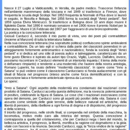
Nasce il 27 Luglio a Valdicastello, in Versilia, da padre medico. Trascorse l’infanzia
nell’ambiente maremmano della toscana e nel 1849 si trasferisce a Firenze, dove
frequenta la scuola degli Scolopi. Nel 1853 frequenta la Normale di Pisa dove si laureò
in seguito, in filosofia e filologia. Nel 1856 forma la società degli “Amici pedanti”. Nel
1859 sposa Elvira Menicucci. Si trasferisce a Bologna dove 10 anni dopo muore il
figlioletto Dante. Nel 1890 è nominato senatore e nel 1906 riceve il premio Nobel per la
letteratura. Muore il 16 Febbraio del 1907 per l’aggravarsi di una broncopolmonite.
La poetica e la concezione letteraria:
Giosuè Carducci è, secondo il mio punto di vista, uno dei poeti più contraddittori
(insieme al Manzoni) di tutta la letteratura Italiana.
Nella sua concezione letteraria (ma soprattutto politica) confluiscono spinte ambivalenti
e contraddittorie. Da un lato egli si schiera dalla parte dei classicisti ponendosi in un
atteggiamento fortemente antiromantico e nazionalistico; fonda la società degli “Amici
pedanti” e si dedica ad uno stile di poesia aulico e latineggiante, caratterizzato da un
forte gusto Ellenico e ispirato da autori tipo Orazio, Vigilio, Lucrezio. Dall’altro, invece,
possiamo riscontrare in Carducci elementi di un interiorità inquieta ( il tema della morte
e dell’amaro rimpianto) e tendente a una modernità che l’autore della nostra antologia,
Romano Luperini, ha osato definire “modernità classicista”. In opere come “Inno a
Satana” si può vedere come il classicismo Carducciano si fonda audacemente con gli
ideali di fiducia nel progresso (inteso anche come forza demistificatrice) e con la
concezione laica e fortemente anticlericale ripresa da Lucrezio.
Le opere:
“Inno a Satana”: Ogni aspetto della modernità era condannato dai reazionari come
prodotto di Satana. Carducci accetta questa definizione, ma la rovescia polemicamente
in positivo, celebrando la figura di Satana. Le cose che i reazionari esecravano come
opera del demonio, per Carducci sono gli aspetti più positivi della vita. Satana è così
assunto come simbolo delle gioie terrene, delle bellezze naturali ed artistiche, della
libertà di pensiero, della ribellione a ogni forma di dogma e di dispotismo, del progresso
e della scienza.
Il trionfo del progresso, nelle strofe finali, si compendia nel simbolo della macchina, la
locomotiva, motivo molto caro alla retorica del tempo. Questa concezione è
contrapposta a quella del cristianesimo, che per Carducci nega i beni del mondo, la
bellezza artistica, il progresso, la libertà, mortifica la ragione col dogmatismo e la gioia
vitale con l’ascesi e la rinuncia. Secondo Carducci, oggi, la “forza vindice de la ragione”
e del progresso, ha di nuovo vinto ogni oscurantismo e dogmatismo, cancellando