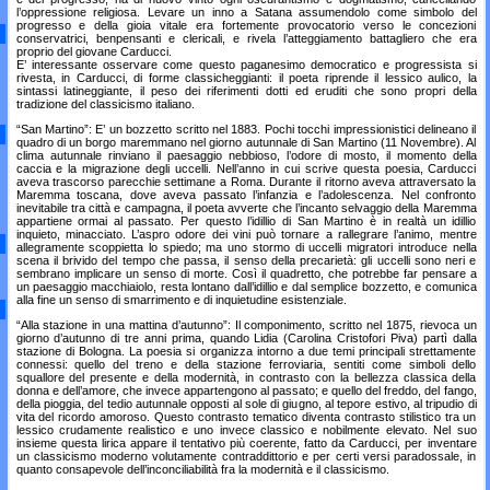
l’oppressione religiosa. Levare un inno a Satana assumendolo come simbolo del
progresso e della gioia vitale era fortemente provocatorio verso le concezioni
conservatrici, benpensanti e clericali, e rivela l’atteggiamento battagliero che era
proprio del giovane Carducci.
E’ interessante osservare come questo paganesimo democratico e progressista si
rivesta, in Carducci, di forme classicheggianti: il poeta riprende il lessico aulico, la
sintassi latineggiante, il peso dei riferimenti dotti ed eruditi che sono propri della
tradizione del classicismo italiano.
“San Martino”: E’ un bozzetto scritto nel 1883. Pochi tocchi impressionistici delineano il
quadro di un borgo maremmano nel giorno autunnale di San Martino (11 Novembre). Al
clima autunnale rinviano il paesaggio nebbioso, l’odore di mosto, il momento della
caccia e la migrazione degli uccelli. Nell’anno in cui scrive questa poesia, Carducci
aveva trascorso parecchie settimane a Roma. Durante il ritorno aveva attraversato la
Maremma toscana, dove aveva passato l’infanzia e l’adolescenza. Nel confronto
inevitabile tra città e campagna, il poeta avverte che l’incanto selvaggio della Maremma
appartiene ormai al passato. Per questo l’idillio di San Martino è in realtà un idillio
inquieto, minacciato. L’aspro odore dei vini può tornare a rallegrare l’animo, mentre
allegramente scoppietta lo spiedo; ma uno stormo di uccelli migratori introduce nella
scena il brivido del tempo che passa, il senso della precarietà: gli uccelli sono neri e
sembrano implicare un senso di morte. Così il quadretto, che potrebbe far pensare a
un paesaggio macchiaiolo, resta lontano dall’idillio e dal semplice bozzetto, e comunica
alla fine un senso di smarrimento e di inquietudine esistenziale.
“Alla stazione in una mattina d’autunno”: Il componimento, scritto nel 1875, rievoca un
giorno d’autunno di tre anni prima, quando Lidia (Carolina Cristofori Piva) partì dalla
stazione di Bologna. La poesia si organizza intorno a due temi principali strettamente
connessi: quello del treno e della stazione ferroviaria, sentiti come simboli dello
squallore del presente e della modernità, in contrasto con la bellezza classica della
donna e dell’amore, che invece appartengono al passato; e quello del freddo, del fango,
della pioggia, del tedio autunnale opposti al sole di giugno, al tepore estivo, al tripudio di
vita del ricordo amoroso. Questo contrasto tematico diventa contrasto stilistico tra un
lessico crudamente realistico e uno invece classico e nobilmente elevato. Nel suo
insieme questa lirica appare il tentativo più coerente, fatto da Carducci, per inventare
un classicismo moderno volutamente contraddittorio e per certi versi paradossale, in
quanto consapevole dell’inconciliabilità fra la modernità e il classicismo.