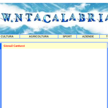
CULTURA
AGRICOLTURA
SPORT
AZIENDE
T
Giosuè Carducci