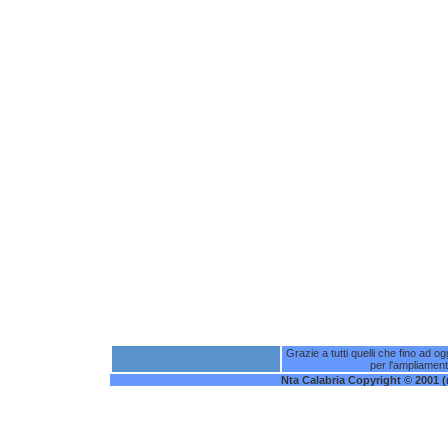
Grazie a tutti quelli che fino ad o
per l'ampliament
Nta Calabria Copyright © 2001 (nt