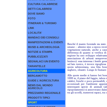
CULTURA CALABRESE
DETTI CALABRESI
DOVE SIAMO
FOTO
ITINERARI & TURISMO
LINK
LOCALITA'
MANDACI DEI CONSIGLI
MANIFESTAZIONI & EVENTI
Benché il manto forestale sia stato
umane – almeno sino a epoca recen
MUSEI & ARCHEOLOGIA
vegetazione naturale, anche a cau
NOTIZIE & STAMPA
differenza di quanto si verifica di
regione ha uno sviluppo relativamen
PUBBLICIZZATI
associazione di arbusti semprever
lentisco): essa interessa i lembi ge
SEGNALACI UN EVENTO
sul lato ionico, è invece rigogliosa
TARANTELLE
quota submontana, una fitta bosc
sughero, oleastri. Lungo le fiumare 
AGRICOLTURA
Alle quote medie si hanno bei bosch
BERGAMOTTO
1000 m, il piano del faggio, talora mis
GUIDE L'AGRICOLTURA
calabri, freschi e poco permeabili,
eccezionali per l'ambiente appen
NEWS DAL MONDO
interessanti specie di animali (a
AGRICOLO
ripopolamento) si annoverano daini, ca
tra gli uccelli, numerosi rapaci, tra 
PREZZIARIO REGIONALE
PRODOTTI TIPICI
SPORT