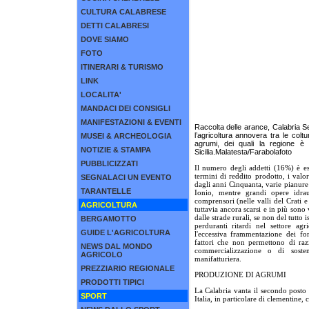
CULTURA CALABRESE
DETTI CALABRESI
DOVE SIAMO
FOTO
ITINERARI & TURISMO
LINK
LOCALITA'
MANDACI DEI CONSIGLI
MANIFESTAZIONI & EVENTI
Raccolta delle arance, Calabria Se
l’agricoltura annovera tra le coltur
MUSEI & ARCHEOLOGIA
agrumi, dei quali la regione è
NOTIZIE & STAMPA
Sicilia.Malatesta/Farabolafoto
PUBBLICIZZATI
Il numero degli addetti (16%) è es
termini di reddito prodotto, i valo
SEGNALACI UN EVENTO
dagli anni Cinquanta, varie pianure 
TARANTELLE
Ionio, mentre grandi opere idrau
comprensori (nelle valli del Crati 
AGRICOLTURA
tuttavia ancora scarsi e in più sono 
dalle strade rurali, se non del tutto i
BERGAMOTTO
perduranti ritardi nel settore agr
GUIDE L'AGRICOLTURA
l'eccessiva frammentazione dei fo
fattori che non permettono di razi
NEWS DAL MONDO
commercializzazione o di sosten
AGRICOLO
manifatturiera.
PREZZIARIO REGIONALE
PRODUZIONE DI AGRUMI
PRODOTTI TIPICI
La Calabria vanta il secondo posto 
SPORT
Italia, in particolare di clementine, 