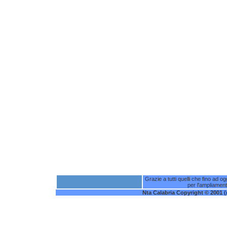
Grazie a tutti quelli che fino ad o
per l'ampliament
Nta Calabria Copyright © 2001 (nt