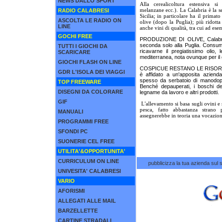
NEWS DALLO SPORT
Alla cerealicoltura estensiva si
melanzane ecc.). La Calabria è la s
RADIO CALABRESI
Sicilia; in particolare ha il primat
ASCOLTA LE RADIO ON
olive (dopo la Puglia); più ridotta
LINE
anche vini di qualità, tra cui ad esem
GOCHI FREE
PRODUZIONE DI OLIVE, Calabria 
seconda solo alla Puglia. Consum
TUTTI I GIOCHI DA
ricavarne il pregiatissimo olio, 
SCARICARE
mediterranea, nota ovunque per il gu
GIOCHI FLASH ON LINE
COSPICUE RESTANO LE RISORSE F
GDR L'ISOLA DEI VIAGGI
è affidato a un'apposita aziend
spesso da serbatoio di manodope
TOP FREEWARE
Benché depauperati, i boschi del
DISEGNI DA COLORARE
legname da lavoro e altri prodotti.
GIF
L'allevamento si basa sugli ovini e
pesca, fatto abbastanza strano
MANUALI
assegnerebbe in teoria una vocazione
PROGRAMMI FREE
SFONDI PC
SUONERIE CEL FREE
UTILITA'&OPPORTUNITA'
CURRICULUM ON LINE
pubblicizza la tua azienda sul s
UNIVESITA' CALABRESI
VARIO
AFORISMI
ALLEGATI ALLE MAIL
BARZELLETTE
CARTINE STRADALI