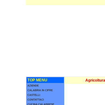
TOP MENU
Agricoltur
AZIENDE
CALABRIA IN CIFRE
CASTELLI
CONTATTACI
CUCINA CALABRESE