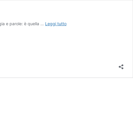
Melito
gia e parole: è quella …
Leggi tutto
PS:
Il
Mondo
di
Blas
–
storie
di
ordinaria
magia