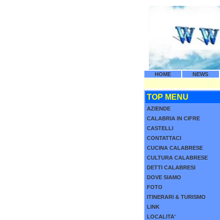
HOME
NEWS
TOP MENU
AZIENDE
CALABRIA IN CIFRE
CASTELLI
CONTATTACI
CUCINA CALABRESE
CULTURA CALABRESE
DETTI CALABRESI
DOVE SIAMO
FOTO
ITINERARI & TURISMO
LINK
LOCALITA'