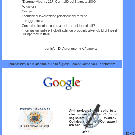
(Decreto Mipaf n. 217, Gu n.180 del 3 agosto 2000)
Avicoltura
Ciliegio
Tecniche di lavorazione principale del terreno
Foraggicoltura
Controllo biologico: come acquistare gli insetti utili?
Informazioni sulle principali aziende produttrici/rivenditrici di insetti
utili operanti in Italia
per info : Dr Agrononomo A Pansera
pubblicizza la tua azienda sul sito è gratis...scopri come fare...contataci!!
Ami scrivere? Hai delle foto
che vorresti inviarci? Vuoi
segnalarci un evento?
Collabora con noi! Contattaci
adesso ! @@@
HOME