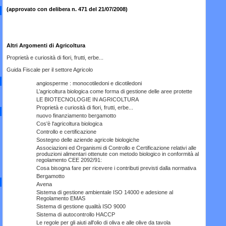
(approvato con delibera n. 471 del 21/07/2008)
Altri Argomenti di Agricoltura
Proprietà e curiosità di fiori, frutti, erbe...
Guida Fiscale per il settore Agricolo
angiosperme : monocotiledoni e dicotiledoni
L’agricoltura biologica come forma di gestione delle aree protette
LE BIOTECNOLOGIE IN AGRICOLTURA
Proprietà e curiosità di fiori, frutti, erbe...
nuovo finanziamento bergamotto
Cos'è l'agricoltura biologica
Controllo e certificazione
Sostegno delle aziende agricole biologiche
Associazioni ed Organismi di Controllo e Certificazione relativi alle
produzioni alimentari ottenute con metodo biologico in conformità al
regolamento CEE 2092/91:
Cosa bisogna fare per ricevere i contributi previsti dalla normativa
Bergamotto
Avena
Sistema di gestione ambientale ISO 14000 e adesione al
Regolamento EMAS
Sistema di gestione qualità ISO 9000
Sistema di autocontrollo HACCP
Le regole per gli aiuti all'olio di oliva e alle olive da tavola