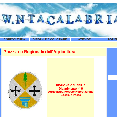
AGRICOLTURA
DISEGNI DA COLORARE
AZIENDE
TOP F
Prezziario Regionale dell'Agricoltura
REGIONE CALABRIA
Dipartimento n° 9
Agricoltura Foreste Forestazione
Caccia e Pesca